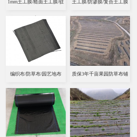
1mm土工膜/糙面土工膜/驻
土工膜/防渗膜/复合土工膜
点
编织布/防草布/园艺地布
质保3年千亩果园防草布铺