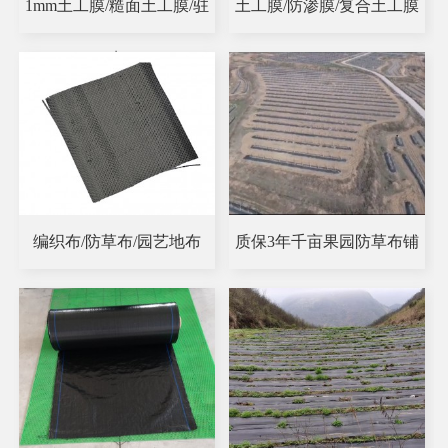
1mm土工膜/糙面土工膜/驻
土工膜/防渗膜/复合土工膜
点
编织布/防草布/园艺地布
质保3年千亩果园防草布铺