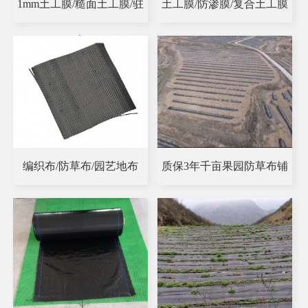
1mm土工膜/糙面土工膜/驻
土工膜/防渗膜/复合土工膜
点
编织布/防草布/园艺地布
质保3年千亩果园防草布铺