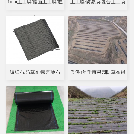
1mm土工膜/糙面土工膜/驻
土工膜/防渗膜/复合土工膜
点
编织布/防草布/园艺地布
质保3年千亩果园防草布铺